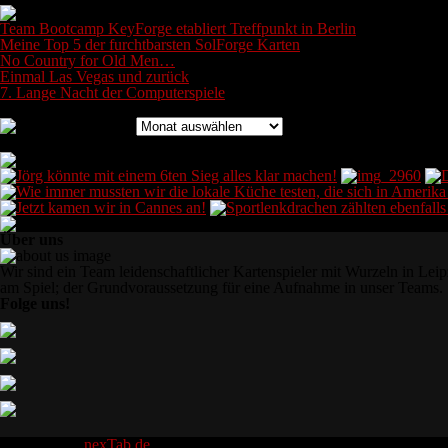
Team Bootcamp KeyForge etabliert Treffpunkt in Berlin
Meine Top 5 der furchtbarsten SolForge Karten
No Country for Old Men…
Einmal Las Vegas und zurück
7. Lange Nacht der Computerspiele
Archiv
Archiv
Bilder des Bootcamps
Über uns
Wir sind ein Team leidenschaftlicher Kartenspieler mit Wurzeln in Leip
am Spiel; der Grundvoraussetzung für eine Aufnahme in unser Teams.
Folge uns!
Designed by
nexTab.de