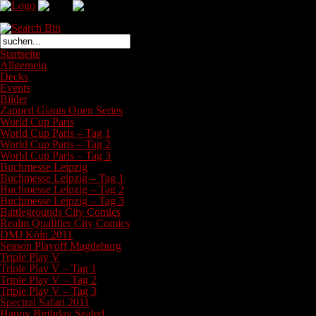
Das Bootcamp L.E. ist ein Team leidenschaftlicher Sammelkartenspiele
Startseite
Allgemein
Decks
Events
Bilder
Zapped Giants Open Series
World Cup Paris
World Cup Paris – Tag 1
World Cup Paris – Tag 2
World Cup Paris – Tag 3
Buchmesse Leipzig
Buchmesse Leipzig – Tag 1
Buchmesse Leipzig – Tag 2
Buchmesse Leipzig – Tag 3
Battlegrounds City Comics
Realm Qualifier City Comics
DMJ Köln 2011
Season Playoff Magdeburg
Triple Play V
Triple Plav V – Tag 1
Triple Play V – Tag 2
Triple Play V – Tag 3
Spectral Safari 2011
Happy Birthday Sealed