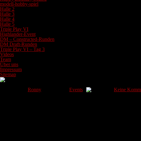
modell-hobby-spiel
Halle 2
Halle 3
Halle 4
Halle 5
Triple Play VI
Highlander-Event
DM – Constructed-Runden
DM Draft-Runden
Triple Play VI – Tag 3
Videos
Team
Über uns
Impressum
Sitemap
Back to the Basics Event
Gepostet von
Ronny
am 3. Juni in
Events
|
Keine Komme
Wir sind mit einer lässigen Verspätung von 45 Minuten gestartet. Da
den meisten Spielern, dabei auf 60 Karten runter zu kommen. 70 Kart
One Core Constructed. Was sich schon mal für Max Dietzel und seinen 
einer der gesetzten Gegner hilfsbereit beim Deckumbau ein. Die erste 
Update 1: Der Bilderupload streikt! Sobald der soul mal Zeit hat (na
Update 2: Die Bildergallerien können wir beliefern. Artikel sollten je
Update 3: Wir sind jetzt in der letzten Runde und Steve Braun hat es g
VON HINTEN!
Keine Antworten : “Back to the Basics Event”
Trackbacks/Pingbacks