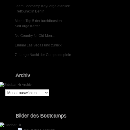
Team Bootcamp KeyForge etabliert
Treffpunkt in Berlin
Meine Top 5 der furchtbarsten
SolForge Karten
No Country for Old Men…
Einmal Las Vegas und zurück
7. Lange Nacht der Computerspiele
Archiv
Archiv
Bilder des Bootcamps