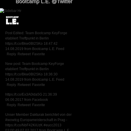
Bootcamp L.E. @Twitter
Post Edited: Team Bootcamp KeyForge
etabliert Treffpunkt in Berlin
https://t.co/Bkw0Bl2SKo
18:47:42
14.08.2019
from
Bootcamp L.E. Feed
Reply
Retweet
Favorite
New post: Team Bootcamp KeyForge
etabliert Treffpunkt in Berlin
https://t.co/Bkw0Bl2SKo
18:36:30
14.08.2019
from
Bootcamp L.E. Feed
Reply
Retweet
Favorite
https://t.co/Ex3A0lda5G
21:36:39
06.06.2017
from
Facebook
Reply
Retweet
Favorite
Unser Member Dakturak berichtet von der
#wowtcg
Europameisterschaft in Prag -
https://t.co/NbF42KiUzK
#eucc2013
03:00:49 07.02.2017
from
Bootcamp L.E.