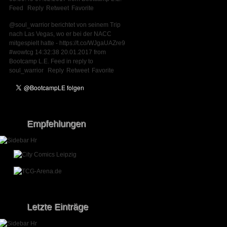
Feed
Reply
Retweet
Favorite
@soul_warrior
berichtet von seinem Trip
nach Las Vegas, wo er bei der NACC
mitgespielt hatte -
https://t.co/WJgaUAZre9
#wowtcg
14:32:38 20.01.2017
from
Bootcamp L.E. Feed
in reply to
soul_warrior
Reply
Retweet
Favorite
Empfehlungen
Letzte Einträge