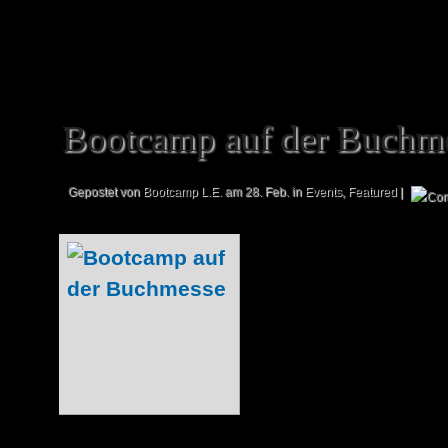
Bootcamp auf der Buchm
Gepostet von
Bootcamp L.E.
am 28. Feb. in
Events
,
Featured
|
Die Buchmesse in 
Jahr vom 17. bi
Bootcamp L.E. w
Messegelände vertr
von Freitag bis S
Comics an. Diesen 
trägt die Stand