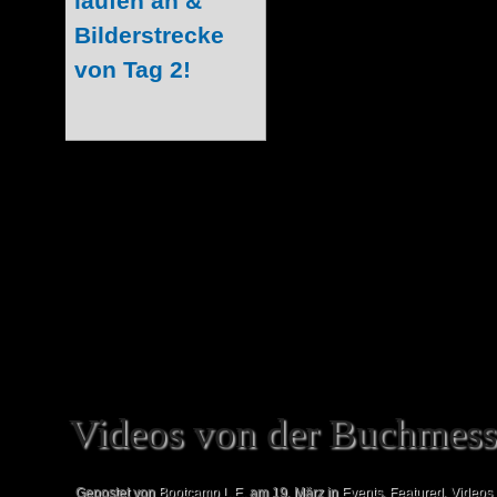
an! Kein Wunder,
traditionell der s
ihr das World of
Game bisher nur
und noch nie aus
ihr an unserem Stand die beste Gele
großzügigen Spenden von Camper
Bootcamps können wir euch sogar einen 
Videos von der Buchmess
Gepostet von
Bootcamp L.E.
am 19. März in
Events
,
Featured
,
Videos