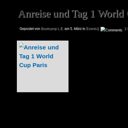
Anreise und Tag 1 World 
Gepostet von
Bootcamp L.E.
am 5. März in
Events
|
2 
Wir stehen kurz vo
World Cups in P
zurück: Gestern 
die Reise zur fr
auf sich. Der Groß
Strecke von Leip
Zug zurück, wobei
netter Gesellschaft sehr schnell vorübe
konnten noch einmal alle Decks durchg
auch die Spieler, die zuvor...