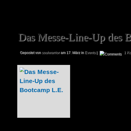
Das Messe-Line-Up des 
Gepostet von
soulwarrior
am 17. März in
Events
|
1 K
Wie ihr bereits w
Buchmesse Leip
attraktiven Rah
Das Bootcamp L.
seiner besten S
möglich, wenn wir 
engagierter Mit