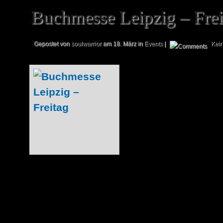
Buchmesse Leipzig – Frei
Gepostet von
soulwarrior
am 18. März in
Events
|
Kei
Der erste Tag de
dem auch uns
Berichterstattung 
dem Motto: „Die
Der Andrang am 
der direkt neben 
2 liegt, fiel noc
aus. Die meisten anwesenden Spieler w
Oh! spielen und waren weniger a
interessanten Spielen interessiert. Dazu 