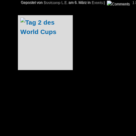
Gepostet von
Bootcamp L.E.
am 6. März in
Events
|
1 
Im Rampenlicht d
stand das Bo
„Headquarter“, 
Christian „Nemesi
Fiebelkorn und 
„da_Bernd“ Reinar
Playoffs am Sonnt
der Decks im Team-Sealed erwies si
Faktor; in einer Runde setzte man Be
spielte, ein...