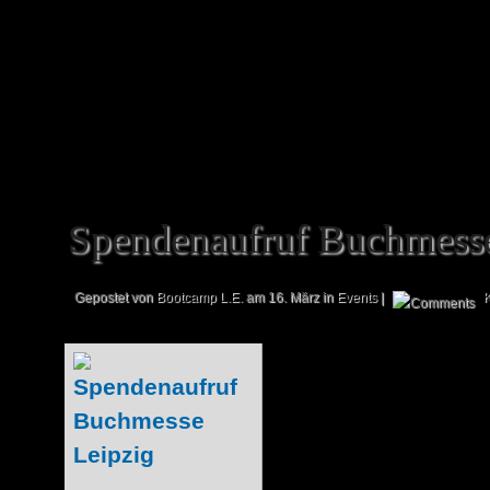
Daher möchten wir uns schon im Vorfeld
Helfern bedanken! Darüber hinaus möch
hervorragende Organisation der...
Spendenaufruf Buchmesse
Gepostet von
Bootcamp L.E.
am 16. März in
Events
|
Die Buchmesse Le
vor der Tür – nur 
unserer großen 
Stand der Cit