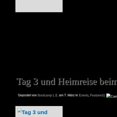
Standnummer HDL
am Freitag werden
direkt von der M
einige Eindrücke präsentieren. Genaue
von uns angebotenen Promotions-Aktione
Ankündigung zur Buchmesse Leipzig....
Tag 3 und Heimreise bei
Gepostet von
Bootcamp L.E.
am 7. März in
Events
,
Featured
|
Der dritte und le