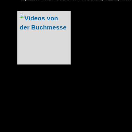
Neben Artikeln 
euch auch ein p
der Messe versc
ein paar Videos
Channel geladen
Christian habe
iPhones am Start,
über die unterschiedliche Quali
selbstverständlich über euer Feedback, 
uns noch wie verbessern können. Damit 