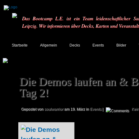
Das Bootcamp L.E. ist ein Team leidenschaftlicher Sa
Leipzig. Wir informieren über Decks, Karten und Veranstal
Startseite
Allgemein
Decks
Events
Bilder
Die Demos laufen an & Bi
Tag 2!
Gepostet von
soulwarrior
am 19. März in
Events
|
Kei
Wie bereits in un
vermutet, laufen 