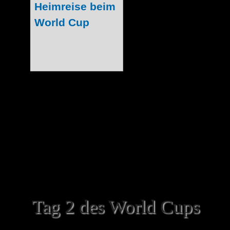
in Paris bot eine 
Preise mit na
Allerdings war d
Teammember am 
Vorbereitung auf
denn hier wurde i
die Gadgetzan Challenge im Classi
werden sollte! Zwar hatten sich viel
Event auch auf den Dunkelmond-Jahrma
Tag 2 des World Cups