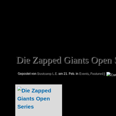
befinden wir uns im Comicbereich neb
findet ihr den dazu gehörigen News-Eint
City Comics mit weiteren...
Die Zapped Giants Open S
Gepostet von
Bootcamp L.E.
am 21. Feb. in
Events
,
Featured
|
Am vergangenen
Zapped Giants Op
statt (wir kündig
anderem auch hie