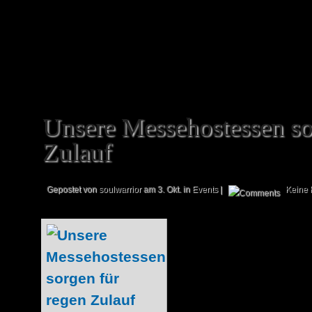
und für euch ein paar interessante Frag
euch näher für das Hobby interessieren, 
Unsere Messehostessen so
Zulauf
Gepostet von
soulwarrior
am 3. Okt. in
Events
|
Keine
Sonntag war 
erfolgreichste Mes
regen Besuche
konnten. Zwar s