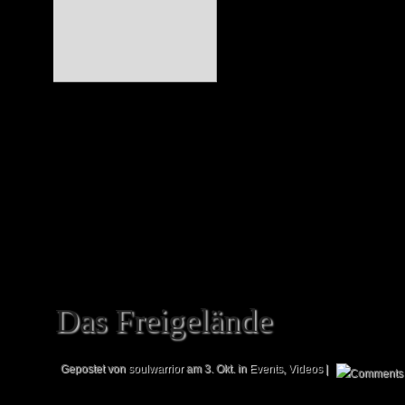
interessierten M
einmalige Gelegen
Deck zum Sonder
erwerben, so 
Kaufanreize, um einige zu überzeugen
auch die Chance, sich in einem kleinen
zu messen und auch diesen tollen Aspek
Das Freigelände
Gepostet von
soulwarrior
am 3. Okt. in
Events
,
Videos
|