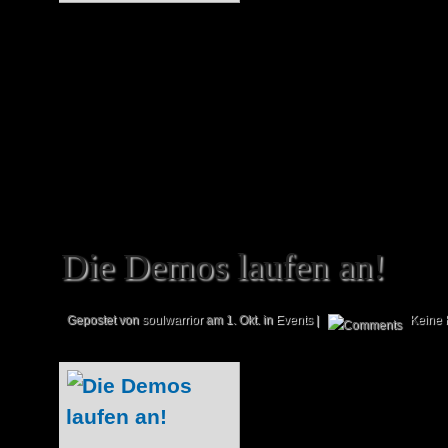
Qualifikationstu
Masters. Hierbei handelt es sich um eine
bei der eine kostenlose Reise in die 
konnte! Wir haben uns mit einem der Teil
Die Demos laufen an!
Gepostet von
soulwarrior
am 1. Okt. in
Events
|
Keine
Nachdem e
vergleichsweise 
zuging, starten 