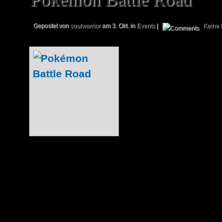
Gepostet von
soulwarrior
am 3. Okt. in
Events
|
Keine
Wir haben bereits
Gi-Oh! Metropolit
auch der Magic-Dra
recht erfolgreich.
ein weite
Sammelkartenspi
Messe wurde 
veranstaltet, der wir für euch ebenfalls
haben. Vor Ort begrüßte uns direkt Andr
uns so einiges zu Pokémon erzählen wollt