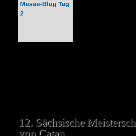
kein Messeblog 
meinem gestrige
unter den Tisch fa
daran, dass ich 
wollte, sondern ei
vergessen ha
vergessenen Punkte also einen na
Bonsai-Kultur aus Münster in Leipzig Z
auf einen Stand in Halle 2 hinweisen, der
12. Sächsische Meisterscha
von Catan