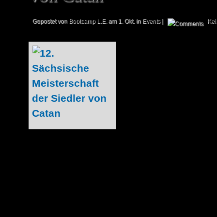
Gepostet von
Bootcamp L.E.
am 1. Okt. in
Events
|
Ke
Hinweis: Bei die
sich um einen G
360° – dem offizie
hobby-spiel! Ca
meisterhafter Sie
Mal richtete das
Ludothek gemei
Verlag die Sächsische Meisterschaft von
aus. Das 1995 erschienene Brettspiel e
weltweit großer...