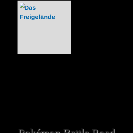
Neben den 4 Halle
alle einzeln vorge
der modell-hobb
cooles Freigeländ
erhaltene Dampflo
werden darf. Die
gerade den jünge
Freude, die in ihrem Leben wohl noch 
gesehen haben. Gleichzeitig erinnerten
an vergangene Jahre, in denen...
Pokémon Battle Road