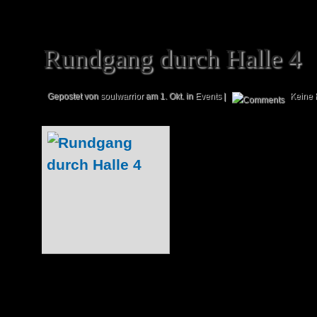
Rundgang durch Halle 4
Gepostet von
soulwarrior
am 1. Okt. in
Events
|
Keine
Eine Halle hatten
geschafft: Hall
herein, so stich
Auge: Allzu eng i
sticht noch etwas
von Benzin! Scha
vielleicht action
hat! Solltet ihr von Modellautos bisher 