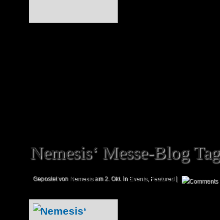
unserer Ansicht 
Durchschnitts-M
hier ab und an 
Motivation. Kein Problem, denn auch h
Abhilfe mit Hilfe unserer Messe-Hostes
Isabel, zwei Arbeitskolleginnen von Christ
Nemesis‘ Messe-Blog Tag
Gepostet von
Nemesis
am 2. Okt. in
Events
,
Featured
|
Eigentlich ist d