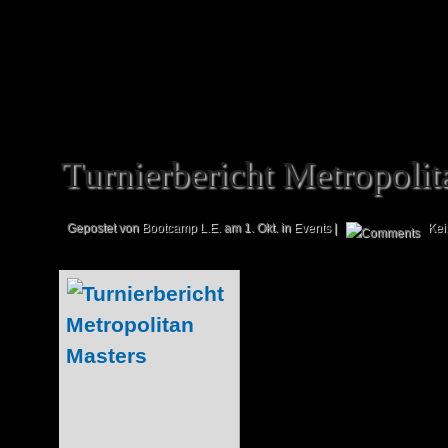
haben, so wird euch Halle 4 mühelos e
Dort geht so richtig die Action...
Turnierbericht Metropolit
Gepostet von
Bootcamp L.E.
am 1. Okt. in
Events
|
Ke
Hierbei hande
Gastbeitrag, den 
offiziellen Onl
veröffentlich
Messehighligh
Sammelkartenspie