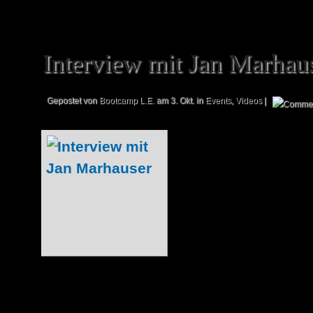
Interview mit Jan Marhau
Gepostet von
Bootcamp L.E.
am 3. Okt. in
Events
,
Videos
|
Ein weiteres High
spiel war zweif
Masters, also
Meisterschaft. 
Eventbeginn Jan
der als Head 
fungierte und un
konnte. Christian hat sich hier als Interv