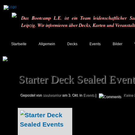
Das Bootcamp L.E. ist ein Team leidenschaftlicher Sa
Leipzig. Wir informieren über Decks, Karten und Veranstal
Startseite
Allgemein
Decks
Events
Bilder
Starter Deck Sealed Event
Gepostet von
soulwarrior
am 3. Okt. in
Events
|
Keine
Selbstverständli
nicht unbeloh
zahlreiche D