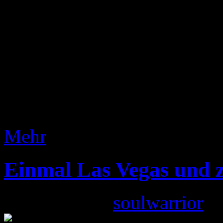
Prag, um dort an der EUCC,
Kartenspieler des WoW-Sam
Unter ihnen befand sich der 
Spieler mit Namen Dakturak.
hatte ich schon so manche R
Mehr
Einmal Las Vegas und 
Gepostet von
soulwarrior
am