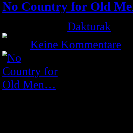
No Country for Old M
Gepostet von
Dakturak
am 1
Keine Kommentare
… oder die Leiden des alten
machte sich am 04.07.2013 
Schar tapferer Bootcamper 