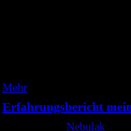
sich wieder mal nicht nehm
der City Comics Leipzig am
sein und sich zu engagieren
Tagen jedem Interessierten 
Card Game. Mitunter versuc
auch in einem „echten“ Spiel
Mehr
Erfahrungsbericht mei
Gepostet von
Nebulak
am 2