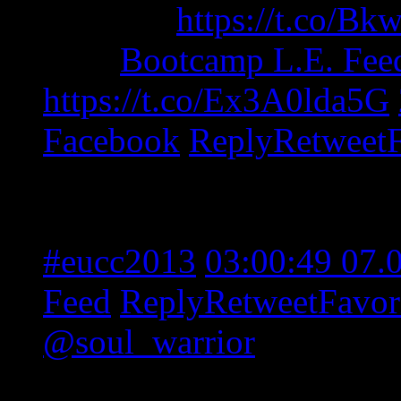
in Berlin
https://t.co/B
from
Bootcamp L.E. Fee
https://t.co/Ex3A0lda5G
Facebook
Reply
Retweet
Unser Member Dakturak b
Europameisterschaft in P
#eucc2013
03:00:49 07.
Feed
Reply
Retweet
Favor
@soul_warrior
berichtet
wo er bei der NACC mitge