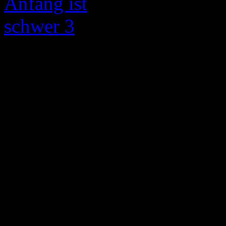
Wir setzen Nebulaks Reihe „
der er seine ersten Erfah
teilen möchte. Er freut si
eurerseits! Was braucht m
durchzuführen? Genau: Zwei
Deck. Aber was ist ein Deck
Zusammenstellung von Kart
Helden ausgewählt werden. 