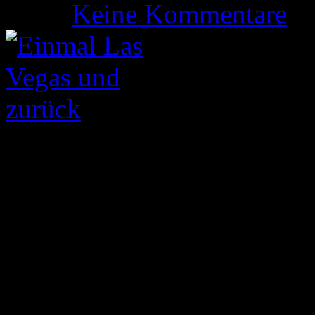
Keine Kommentare
Mittlerweile ist es auch sc
mich auf der Nordamerikan
versucht hatte. Heute möcht
in den Trip geben; möglicher
andere europäische / deutsc
Sprung über den großen Te