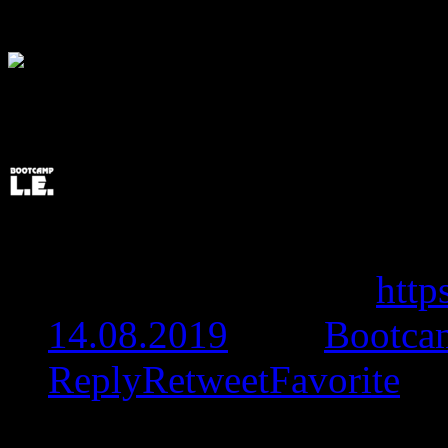
Bootcamp L.E. @Twitt
Post Edited: Team Bootc
Treffpunkt in Berlin
http
14.08.2019
from
Bootca
Reply
Retweet
Favorite
New post: Team Bootcamp