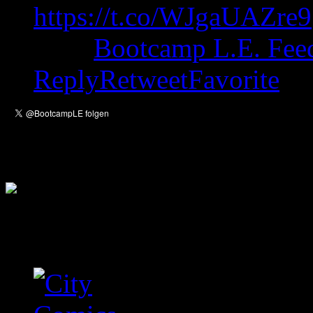
https://t.co/WJgaUAZre9
from
Bootcamp L.E. Fee
Reply
Retweet
Favorite
Empfehlungen