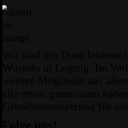
Wir sind ein Team leidensch
Wurzeln in Leipzig. Im Verl
weitere Mitglieder aus allen 
alle etwas gemeinsam haben
Grundvoraussetzung für ei
Folge uns!