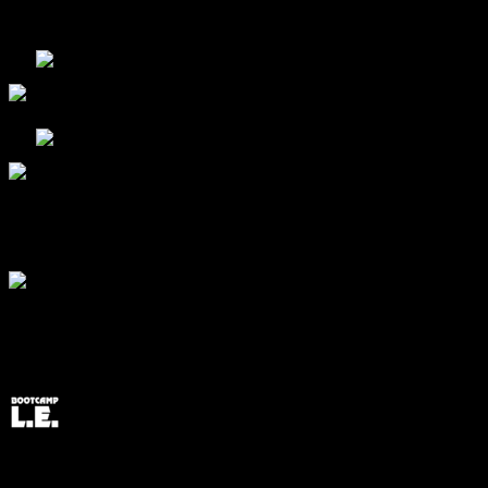
Bootcamp L.E. @Twitt
Post Edited: Team Bootc