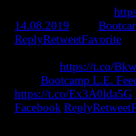
Treffpunkt in Berlin
http
14.08.2019
from
Bootca
Reply
Retweet
Favorite
New post: Team Bootcamp
in Berlin
https://t.co/B
from
Bootcamp L.E. Fee
https://t.co/Ex3A0lda5G
Facebook
Reply
Retweet
Unser Member Dakturak b
Europameisterschaft in P