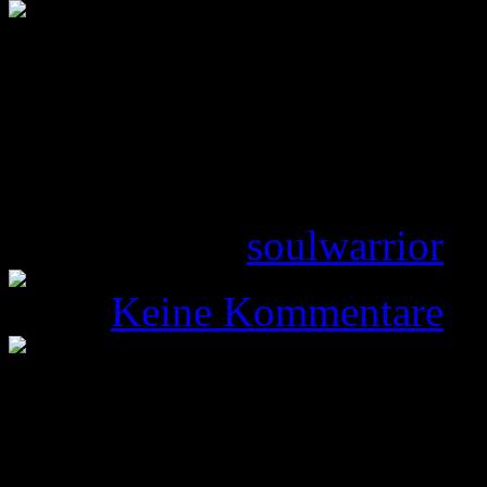
Das Bootcamp auf d
Gepostet von
soulwarrior
am
Keine Kommentare