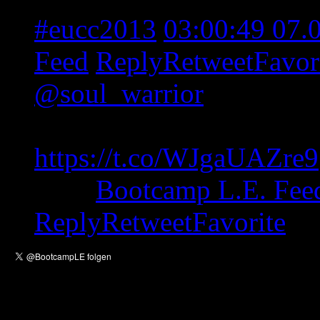
#eucc2013
03:00:49 07.
Feed
Reply
Retweet
Favor
@soul_warrior
berichtet
wo er bei der NACC mitge
https://t.co/WJgaUAZre9
from
Bootcamp L.E. Fee
Reply
Retweet
Favorite
Empfehlungen