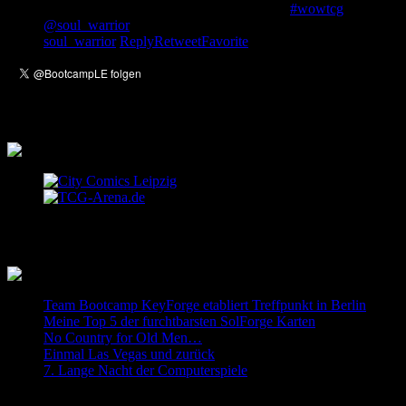
Unser Member Dakturak berichtet von der
#wowtcg
Europameis
@soul_warrior
berichtet von seinem Trip nach Las Vegas, wo e
soul_warrior
Reply
Retweet
Favorite
Empfehlungen
Letzte Einträge
Team Bootcamp KeyForge etabliert Treffpunkt in Berlin
Meine Top 5 der furchtbarsten SolForge Karten
No Country for Old Men…
Einmal Las Vegas und zurück
7. Lange Nacht der Computerspiele