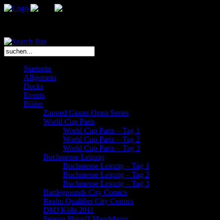
Das Bootcamp L.E. ist ein Team leidenschaftlicher Sammelkartenspiel
Startseite
Allgemein
Decks
Events
Bilder
Zapped Giants Open Series
World Cup Paris
World Cup Paris – Tag 1
World Cup Paris – Tag 2
World Cup Paris – Tag 3
Buchmesse Leipzig
Buchmesse Leipzig – Tag 1
Buchmesse Leipzig – Tag 2
Buchmesse Leipzig – Tag 3
Battlegrounds City Comics
Realm Qualifier City Comics
DMJ Köln 2011
Season Playoff Magdeburg