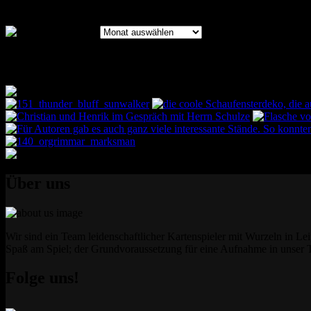
Archiv
Archiv
Bilder des Bootcamps
Über uns
Wir sind ein Team leidenschaftlicher Kartenspieler mit Wurzeln in Lei
Spaß am Spiel; der Grundvoraussetzung für eine Aufnahme in unser 
Folge uns!