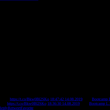
Berlin
https://t.co/Bkw0Bl2SKo
18:47:42 14.08.2019
from
Bootcamp L
erlin
https://t.co/Bkw0Bl2SKo
18:36:30 14.08.2019
from
Bootcamp L.
Reply
Retweet
Favorite