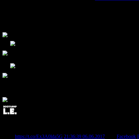
Keine Kommentare mehr möglich.
Folge uns!
Bootcamp L.E. @Twitter
Post Edited: Team Bootcamp KeyForge etabliert Treffpunkt in 
New post: Team Bootcamp KeyForge etabliert Treffpunkt in B
https://t.co/Ex3A0lda5G
21:36:39 06.06.2017
from
Facebook