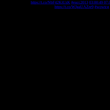
terschaft in Prag -
https://t.co/NbF42KiUzK
#eucc2013
03:00:49 07.
r bei der NACC mitgespielt hatte -
https://t.co/WJgaUAZre9
#wowtcg