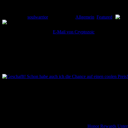
Honor Rewards abholen!
Gepostet von
soulwarrior
am 27. Juni in
Allgemein
,
Featured
|
Heute Morgen flatterte eine
E-Mail von Cryptozoic
herein, die auf di
gegen Ende des ersten Quartals 2012, doch vor 3 Monaten lief das P
Doch ich möchte nicht vorgreifen und euch zunächst noch mal eine klein
Für jedes gespielte Spiel verdient ihr euch Honor (Ehre), die in
Gelingt es euch, eine bestimmte Grenze zu überschreiten, so qu
Die Honor Rewards werden am Ende jedes Quartals, also 4mal p
Wie ihr euch zweifellos denken könnt, hat das in vielen Fällen nicht 
Wieder andere gaben keine vollständige Adresse an, usw.
Dies verursacht unnötige Kosten auf Cryptozoics und Unmut auf Spiel
jeweiligen Honor Rewards erhalten möchtet. Dazu müsst ihr euch ein
Honor Rewards ermöglicht. Gleichzeitig müsst ihr hier noch einmal eu
Da euch für diese Bestätigung lediglich begrenzt Zeit zur Verfügung ste
Weitere Infos zum Programm findet ihr auf der
Honor Rewards Unte