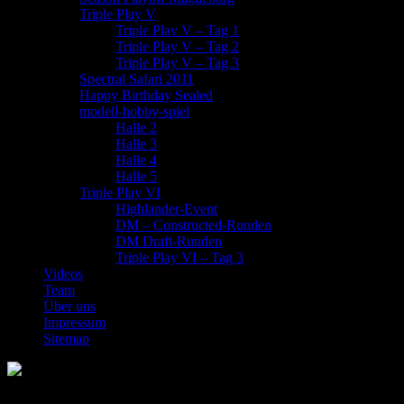
Triple Play V
Triple Plav V – Tag 1
Triple Play V – Tag 2
Triple Play V – Tag 3
Spectral Safari 2011
Happy Birthday Sealed
modell-hobby-spiel
Halle 2
Halle 3
Halle 4
Halle 5
Triple Play VI
Highlander-Event
DM – Constructed-Runden
DM Draft-Runden
Triple Play VI – Tag 3
Videos
Team
Über uns
Impressum
Sitemap