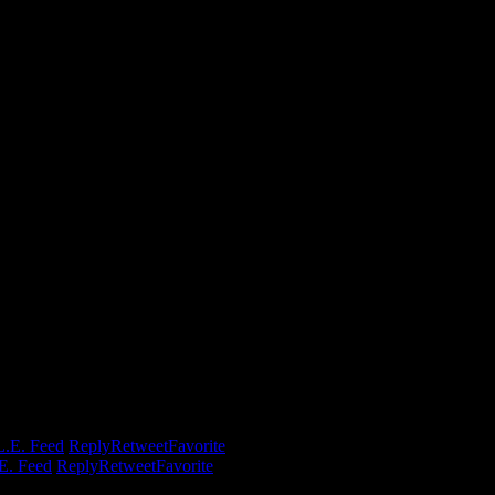
.E. Feed
Reply
Retweet
Favorite
E. Feed
Reply
Retweet
Favorite