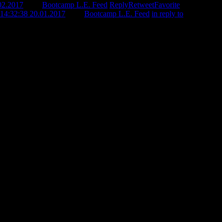
02.2017
from
Bootcamp L.E. Feed
Reply
Retweet
Favorite
14:32:38 20.01.2017
from
Bootcamp L.E. Feed
in reply to