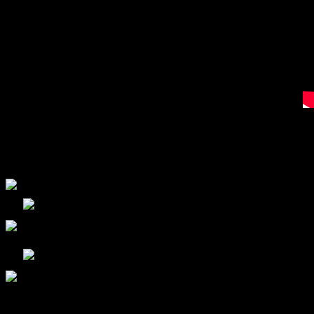
Keine Kommentare mehr möglich.
Folge uns!
Bootcamp L.E. @Twitter