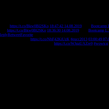
Berlin
https://t.co/Bkw0Bl2SKo
18:47:42 14.08.2019
from
Bootcamp L
erlin
https://t.co/Bkw0Bl2SKo
18:36:30 14.08.2019
from
Bootcamp L.
Reply
Retweet
Favorite
terschaft in Prag -
https://t.co/NbF42KiUzK
#eucc2013
03:00:49 07.
r bei der NACC mitgespielt hatte -
https://t.co/WJgaUAZre9
#wowtcg