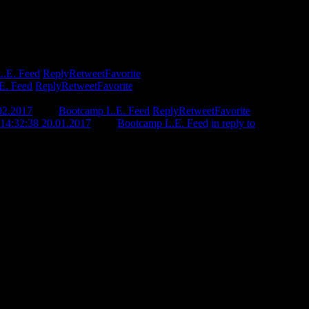
.E. Feed
Reply
Retweet
Favorite
E. Feed
Reply
Retweet
Favorite
02.2017
from
Bootcamp L.E. Feed
Reply
Retweet
Favorite
14:32:38 20.01.2017
from
Bootcamp L.E. Feed
in reply to