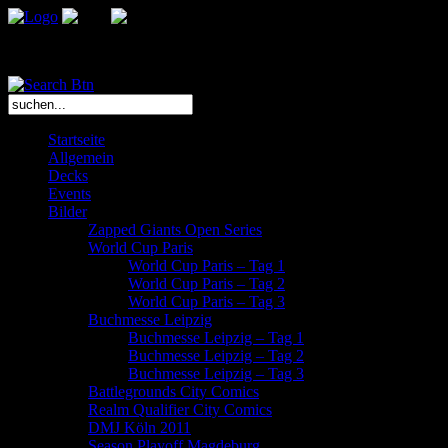
Das Bootcamp L.E. ist ein Team leidenschaftlicher Sammelkartenspiel
Startseite
Allgemein
Decks
Events
Bilder
Zapped Giants Open Series
World Cup Paris
World Cup Paris – Tag 1
World Cup Paris – Tag 2
World Cup Paris – Tag 3
Buchmesse Leipzig
Buchmesse Leipzig – Tag 1
Buchmesse Leipzig – Tag 2
Buchmesse Leipzig – Tag 3
Battlegrounds City Comics
Realm Qualifier City Comics
DMJ Köln 2011
Season Playoff Magdeburg