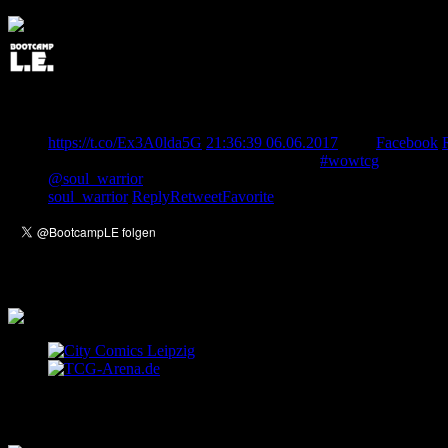
Post Edited: Team Bootcamp KeyForge etabliert Treffpunkt in 
New post: Team Bootcamp KeyForge etabliert Treffpunkt in B
https://t.co/Ex3A0lda5G
21:36:39 06.06.2017
from
Facebook
Unser Member Dakturak berichtet von der
#wowtcg
Europameis
@soul_warrior
berichtet von seinem Trip nach Las Vegas, wo e
soul_warrior
Reply
Retweet
Favorite
Empfehlungen
Letzte Einträge