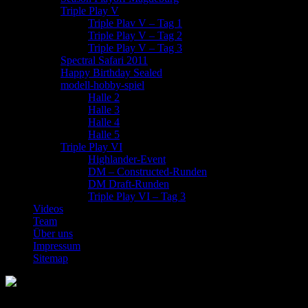
Triple Play V
Triple Plav V – Tag 1
Triple Play V – Tag 2
Triple Play V – Tag 3
Spectral Safari 2011
Happy Birthday Sealed
modell-hobby-spiel
Halle 2
Halle 3
Halle 4
Halle 5
Triple Play VI
Highlander-Event
DM – Constructed-Runden
DM Draft-Runden
Triple Play VI – Tag 3
Videos
Team
Über uns
Impressum
Sitemap