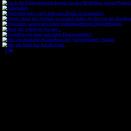
1
2
3
►
Das Anti Rutsch Pad: