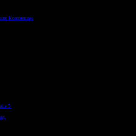
eine Kommentare
lle 5 verschlagen. Auch hier dreht sich alles noch um das Thema Model
zeuge sowie kleine Rennautos bestaunen!
e wir im ersten Moment überhaupt nicht in die Kategorie „Modell“ zuo
vorstellen zu können! Doch seht selbst: