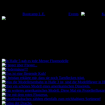
Rundgang durch Halle 5
Gepostet von
Bootcamp L.E.
am 30. Sep. in
Events
|
K
Wir machen weiter mit unserem Rundgang und diesmal hat es uns in Ha
Anstelle von Modelleisenbahnen konnten wir hier gerade Modellflug
Auf unserem Trip trafen wir dann auch noch auf ein paar Artikel, di
nahmen kurzerhand ein Video auf, um auch euch das Anti Rutsch Pad 
Bilder: