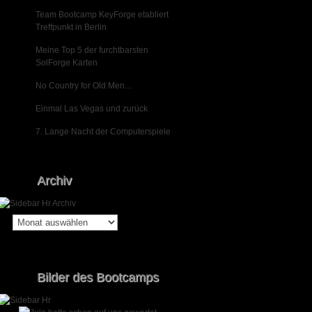
Team Bootcamp KeyForge etabliert
Treffpunkt in Berlin
Meine Top 5 der furchtbarsten
SolForge Karten
No Country for Old Men…
Einmal Las Vegas und zurück
7. Lange Nacht der Computerspiele
Archiv
Archiv
Bilder des Bootcamps