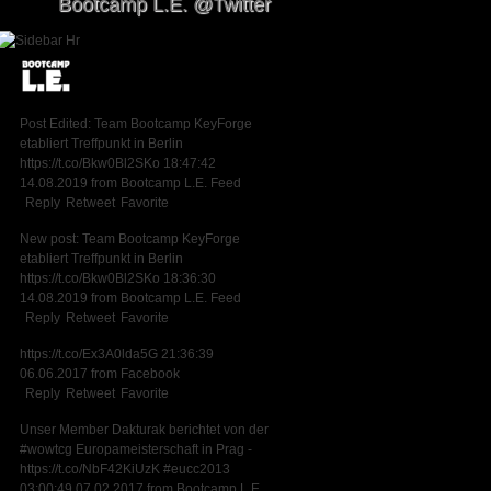
Bootcamp L.E. @Twitter
Post Edited: Team Bootcamp KeyForge
etabliert Treffpunkt in Berlin
https://t.co/Bkw0Bl2SKo
18:47:42
14.08.2019
from
Bootcamp L.E. Feed
Reply
Retweet
Favorite
New post: Team Bootcamp KeyForge
etabliert Treffpunkt in Berlin
https://t.co/Bkw0Bl2SKo
18:36:30
14.08.2019
from
Bootcamp L.E. Feed
Reply
Retweet
Favorite
https://t.co/Ex3A0lda5G
21:36:39
06.06.2017
from
Facebook
Reply
Retweet
Favorite
Unser Member Dakturak berichtet von der
#wowtcg
Europameisterschaft in Prag -
https://t.co/NbF42KiUzK
#eucc2013
03:00:49 07.02.2017
from
Bootcamp L.E.