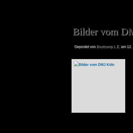
Bilder vom D
Gepostet von
Bootcamp L.E.
am 12. 