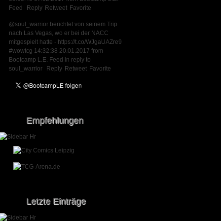
Feed
Reply
Retweet
Favorite
@soul_warrior
berichtet von seinem Trip
nach Las Vegas, wo er bei der NACC
mitgespielt hatte -
https://t.co/WJgaUAZre9
#wowtcg
14:32:38 20.01.2017
from
Bootcamp L.E. Feed
in reply to
soul_warrior
Reply
Retweet
Favorite
Empfehlungen
Letzte Einträge