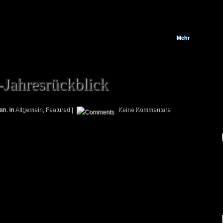
wurde, konnte sich das Bootcamp L.E. Headquarter mit den beiden
vormaligen...
Mehr
Jahresrückblick
an. in
Allgemein
,
Featured
|
Keine Kommentare
Mittlerweile sind wir in 2012 angekommen und nachdem auch schon unser
guter Freund Jack einen tollen Jahresrückblick veröffentlicht hat, wollen wir
uns nun ebenfalls leicht verspätet (üblicherweise werden diese Artikel ja
immer gegen Ende des endenden Jahres veröffentlicht) anschließen. Hier
ist es also, das Jahr 2011 aus Bootcamp-Sicht! Februar: Die Bootcamp-
Webseite geht online! Unsere Webseite gibt es zwar noch kein ganzes
Jahr,...