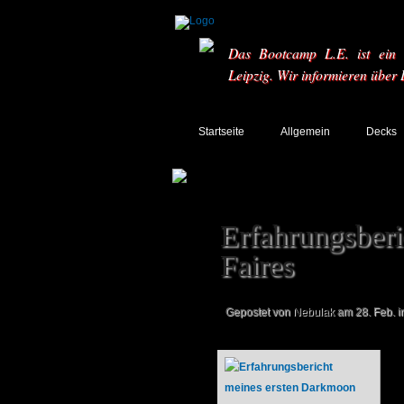
Das Bootcamp L.E. ist ein T
Leipzig. Wir informieren über
Startseite
Allgemein
Decks
Erfahrungsber
Faires
Gepostet von
Nebulak
am 28. Feb. i