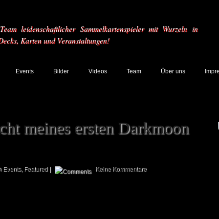
eam leidenschaftlicher Sammelkartenspieler mit Wurzeln in
 Decks, Karten und Veranstaltungen!
Events
Bilder
Videos
Team
Über uns
Impr
icht meines ersten Darkmoon
n
Events
,
Featured
|
Keine Kommentare
Heute möchte ich Euch über meine ersten Erfahrungen auf einem
Darkmoon Faire berichten. Der Darkmoon Faire (auch kurz DMF genannt)