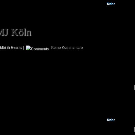
Mehr
MJ Köln
Mai in
Events
|
Keine Kommentare
Zwar sind die Bilder schon seit kurzer Zeit auf unserer Facebook-Seite
verfügbar, wir wollten diese aber auch auf unserer Homepage online
stellen (für den unwahrscheinlichen Fall, dass Facebook irgendwann mal
die Grätsche macht). Solltet ihr selbst noch einige Bilder gemacht haben,
die ihr uns gerne zur Verfügung stellen würdet, so gebt uns kurzerhand
Bescheid. Wir freuen uns sehr über eure Beiträge, um die Seite mit noch
mehr...
Mehr