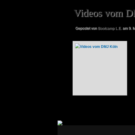
Videos vom D
Gepostet von
Bootcamp L.E.
am 9. M