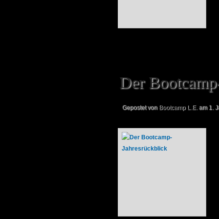
Der Bootcamp-
Gepostet von
Bootcamp L.E.
am 1. J