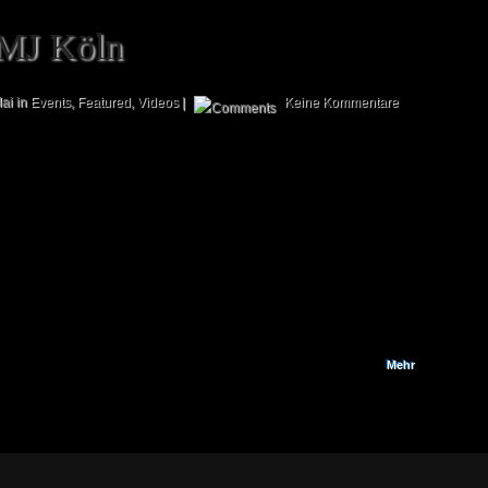
MJ Köln
ai in
Events
,
Featured
,
Videos
|
Keine Kommentare
Der Dunkelmond-Jahrmarkt Köln 2011 ist Geschichte und es war wieder
mal ein fantastisches Event! Zwar konnte die Teilnehmerzahl die tollen
Werte der Vorjahre nicht übertreffen, dafür gab es aber auch für das
Bootcamp L.E. sowie das erstmals auf einem größeren Event anwesende
Bootcamp Berlin einige Erfolge zu feiern. So erreichte unser Mitglied
Sascha „Alen“ Odoj die Top 8 auf dem Main Event und darüber hinaus
konnte...
Mehr