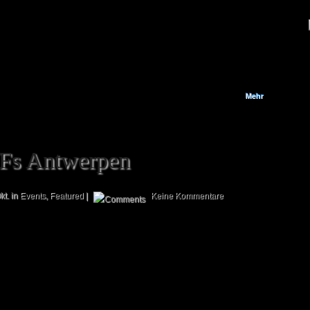
fand vom 16. Februar 2013 bis 17. Februar 2013 in Venedig statt. Nachdem
der Flug immer wieder nach hinten verschoben wurde, ging es mit vier
Stunden Verspätung doch noch nach Venedig. Der Flug war recht
entspannt und verlief ohne weitere Komplikationen. Leider hatten wir durch
die Verspätung auch den...
Mehr
Fs Antwerpen
kt. in
Events
,
Featured
|
Keine Kommentare
Vergangenes Wochenende fand das bisher wohl erfolgreichste Event aus
Bootcamp-Sicht statt: Der Dunkelmond-Jahrmarkt Antwerpen. Wir konnten
gleich 2 Teams in den Top 8 platzieren, die uns somit hervorragend in
Belgien vertraten! Während die „Bootcamp L.E. Shawarma Squad“ leider
bereits in den Top 8 von Stuart, Jeffrey und Anssi aus dem Event gekickt