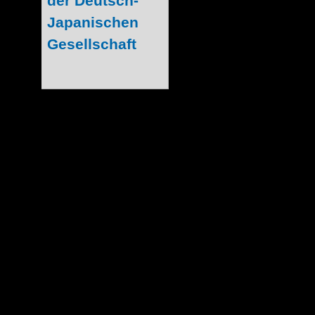
Leipzig in Sach
Comics Inhaber
Verein hat (da
Manga-Zeichenku
und man immer b
dabei ist), konnten wir uns kurz mit
Schulze unterhalten. Ihm erläuterten wi
unseres Designers und Freunds Frank, die