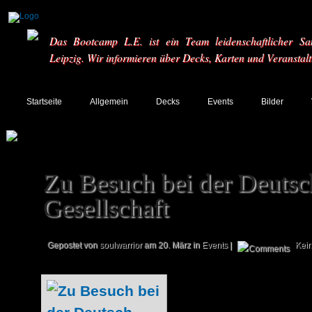
Das Bootcamp L.E. ist ein Team leidenschaftlicher Sa
Leipzig. Wir informieren über Decks, Karten und Veranstal
Startseite
Allgemein
Decks
Events
Bilder
Zu Besuch bei der Deutsc
Gesellschaft
Gepostet von
soulwarrior
am 20. März in
Events
|
Kei
Ein weiterer Stan
der Deutsch-Jap