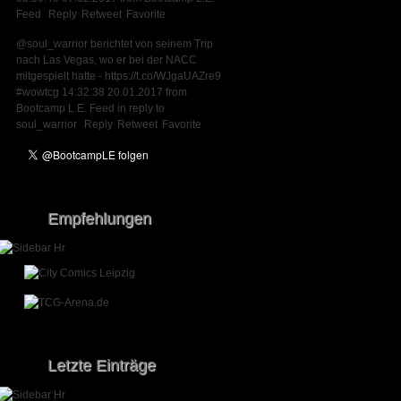
Feed
Reply
Retweet
Favorite
@soul_warrior
berichtet von seinem Trip
nach Las Vegas, wo er bei der NACC
mitgespielt hatte -
https://t.co/WJgaUAZre9
#wowtcg
14:32:38 20.01.2017
from
Bootcamp L.E. Feed
in reply to
soul_warrior
Reply
Retweet
Favorite
Empfehlungen
Letzte Einträge