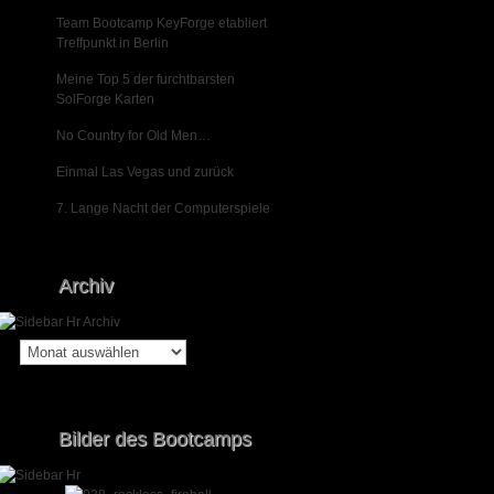
Team Bootcamp KeyForge etabliert
Treffpunkt in Berlin
Meine Top 5 der furchtbarsten
SolForge Karten
No Country for Old Men…
Einmal Las Vegas und zurück
7. Lange Nacht der Computerspiele
Archiv
Archiv
Bilder des Bootcamps