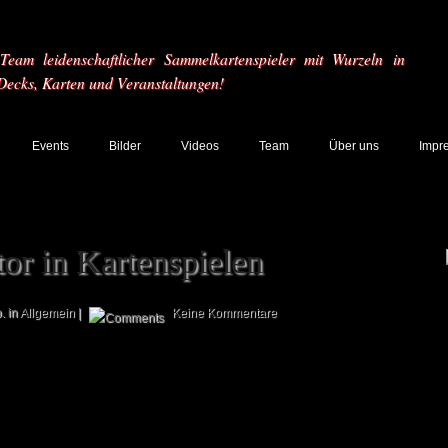
eam leidenschaftlicher Sammelkartenspieler mit Wurzeln in
 Decks, Karten und Veranstaltungen!
Events
Bilder
Videos
Team
Über uns
Impr
or in Kartenspielen
. in
Allgemein
|
Keine Kommentare
Ich bin mir ziemlich sicher, dass sich nahezu jeder unserer Besucher schon
einmal an irgendeinem Kartenspiel versucht hat. Etwas anders sieht es
aus, sobald wir die Frage etwas konkretisieren und nach anderen
Kartenspielen als dem WoW TCG fragen. Gerade im Bereich von