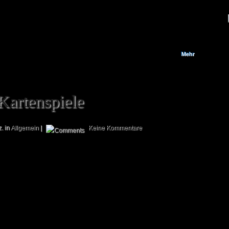
Kartenspielen, die weltweit nicht nur Hobby-, sondern auch echte Profi-
Spieler anziehen, wie Poker. Klar, gespielt haben auch dieses Spiel schon
viele, aber gemeistert? Dabei...
Mehr
Kartenspiele
. in
Allgemein
|
Keine Kommentare
Heute haben wir ein kleines Special für euch vorbereitet, in dem wir ein
wenig auf den geschichtlichen Hintergrund unseres Hobbies eingehen! Ob
sportliche Wettkämpfe, Brettspiele oder Spiele der Geschicklichkeit –
Menschen spielen schon seit vielen tausenden Jahren. Bereits die alten
Ägypter vertrieben sich die Zeit mit Spielen und auch in Europa waren
verschiedene Spiele weit verbreitet; so entdeckte man bei Grabungen in