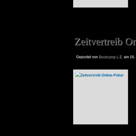
Zeitvertreib O
Gepostet von
Bootcamp L.E.
am 16. 