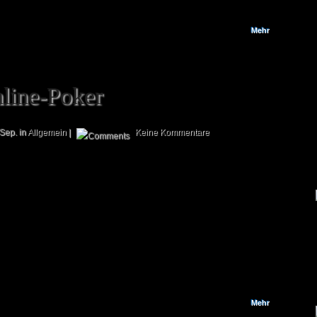
Irland z. B....
Mehr
nline-Poker
Sep. in
Allgemein
|
Keine Kommentare
Die Nationals nähern sich mit großen Schritten und auch wenn der Großteil
des Bootcamp L.E. nicht an ihnen teilnehmen kann, da wir zur gleichen Zeit
eine Promotion zur Neuspielergewinnung auf der Modell-Hobby-Spiel in
Leipzig durchführen werden, so sind auch wir gespannt darauf, welche
Block-Decks am Ende den Sieg erspielen werden. Weitere Details zur
Messe erfahrt ihr übrigens in Kürze auf unserer Webseite. Nach den
Nationals wird...
Mehr