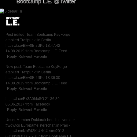
Bootcamp L.E. @Twitter
Post Edited: Team Bootcamp KeyForge
etabliert Treffpunkt in Berlin
https://t.co/Bkw0Bl2SKo
18:47:42
14.08.2019
from
Bootcamp L.E. Feed
Reply
Retweet
Favorite
New post: Team Bootcamp KeyForge
etabliert Treffpunkt in Berlin
https://t.co/Bkw0Bl2SKo
18:36:30
14.08.2019
from
Bootcamp L.E. Feed
Reply
Retweet
Favorite
https://t.co/Ex3A0lda5G
21:36:39
06.06.2017
from
Facebook
Reply
Retweet
Favorite
Unser Member Dakturak berichtet von der
#wowtcg
Europameisterschaft in Prag -
https://t.co/NbF42KiUzK
#eucc2013
03:00:49 07.02.2017
from
Bootcamp L.E.