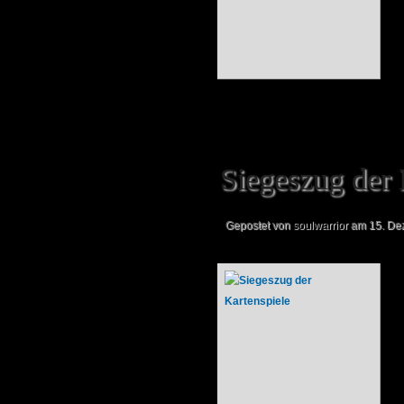
Siegeszug der 
Gepostet von
soulwarrior
am 15. Dez