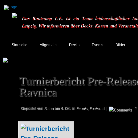
Das Bootcamp L.E. ist ein Team leidenschaftlicher Sa
Leipzig. Wir informieren über Decks, Karten und Veranstal
Startseite
Allgemein
Decks
Events
Bilder
Turnierbericht Pre-Releas
Ravnica
Gepostet von
Szion
am 4. Okt. in
Events
,
Featured
|
2
Hey, es ist mal 
neue Edition für 