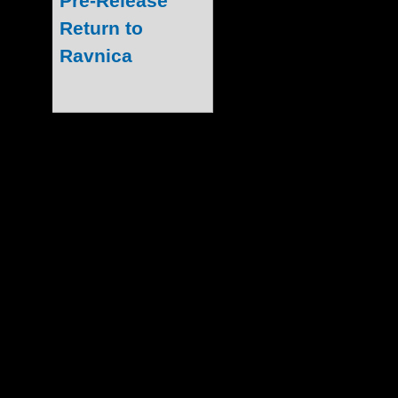
erschienen. Die
mir zum Anla
Schreiberling für
und auch Magic
einzuführen. Kurz
Peter Ritter und ich komme urspün
Rostock. TCGs spiele ich schon eine g
habe ich Magic, Pokémon, Yu-Gi-Oh!, d