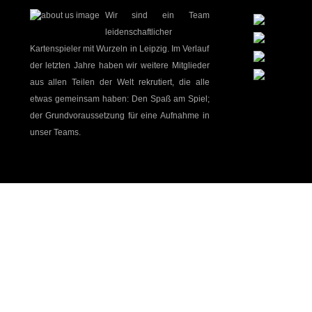
Wir sind ein Team
leidenschaftlicher
Kartenspieler mit Wurzeln in Leipzig. Im Verlauf
der letzten Jahre haben wir weitere Mitglieder
aus allen Teilen der Welt rekrutiert, die alle
etwas gemeinsam haben: Den Spaß am Spiel;
der Grundvoraussetzung für eine Aufnahme in
unser Teams.