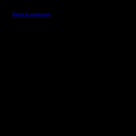
Keine Kommentare
er eine anstehende Änderung informierte: Mit dem Release von Aftermath:
otation setzen anstelle der aktuellen 3-Jahres-Rotation. Konkret heiß