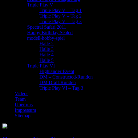
Triple Play V
Triple Plav V – Tag 1
Triple Play V – Tag 2
Triple Play V – Tag 3
Spectral Safari 2011
Happy Birthday Sealed
modell-hobby-spiel
Halle 2
Halle 3
Halle 4
Halle 5
Triple Play VI
Highlander-Event
DM – Constructed-Runden
DM Draft-Runden
Triple Play VI – Tag 3
Videos
Team
Über uns
Impressum
Sitemap