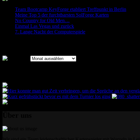
Team Bootcamp KeyForge etabliert Treffpunkt in Berlin
Meine Top 5 der furchtbarsten SolForge Karten
No Country for Old Men…
Einmal Las Vegas und zurück
7. Lange Nacht der Computerspiele
Archiv
Archiv
Bilder des Bootcamps
Über uns
Wir sind ein Team leidenschaftlicher Kartenspieler mit Wurzeln in Lei