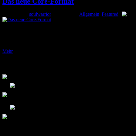
Das neue Core-Format
Gepostet von
soulwarrior
am 2. Aug. in
Allgemein
,
Featured
|
Gestern ging ein Artikel auf der offiziellen Seite online, der uns üb
Dragon / Drachendämmerung) wird das Core Format auf eine 2-Jahres-R
Core Format nur noch aus 4...
Mehr
Folge uns!
Bootcamp L.E. @Twitter