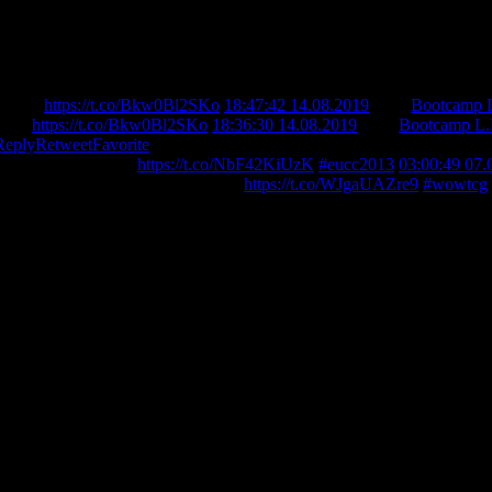
Berlin
https://t.co/Bkw0Bl2SKo
18:47:42 14.08.2019
from
Bootcamp L
erlin
https://t.co/Bkw0Bl2SKo
18:36:30 14.08.2019
from
Bootcamp L.
Reply
Retweet
Favorite
terschaft in Prag -
https://t.co/NbF42KiUzK
#eucc2013
03:00:49 07.
r bei der NACC mitgespielt hatte -
https://t.co/WJgaUAZre9
#wowtcg