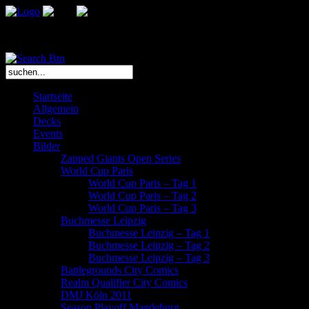
Das Bootcamp L.E. ist ein Team leidenschaftlicher Sammelkartenspiel
Startseite
Allgemein
Decks
Events
Bilder
Zapped Giants Open Series
World Cup Paris
World Cup Paris – Tag 1
World Cup Paris – Tag 2
World Cup Paris – Tag 3
Buchmesse Leipzig
Buchmesse Leipzig – Tag 1
Buchmesse Leipzig – Tag 2
Buchmesse Leipzig – Tag 3
Battlegrounds City Comics
Realm Qualifier City Comics
DMJ Köln 2011
Season Playoff Magdeburg