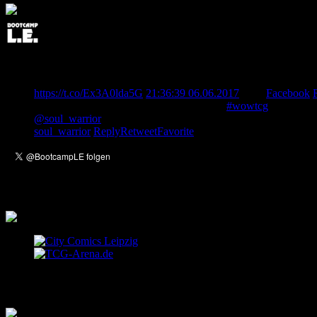
Post Edited: Team Bootcamp KeyForge etabliert Treffpunkt in 
New post: Team Bootcamp KeyForge etabliert Treffpunkt in B
https://t.co/Ex3A0lda5G
21:36:39 06.06.2017
from
Facebook
Unser Member Dakturak berichtet von der
#wowtcg
Europameis
@soul_warrior
berichtet von seinem Trip nach Las Vegas, wo e
soul_warrior
Reply
Retweet
Favorite
Empfehlungen
Letzte Einträge