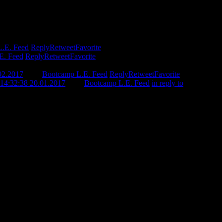
.E. Feed
Reply
Retweet
Favorite
E. Feed
Reply
Retweet
Favorite
02.2017
from
Bootcamp L.E. Feed
Reply
Retweet
Favorite
14:32:38 20.01.2017
from
Bootcamp L.E. Feed
in reply to