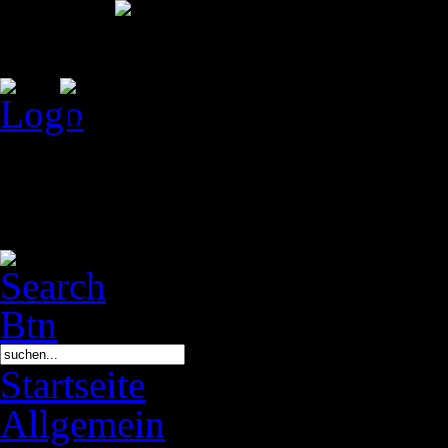
Das Bootcamp L.E. ist ein T
Sammelkartenspieler mit Wur
über Decks, Karten und Ver
Startseite
Allgemein