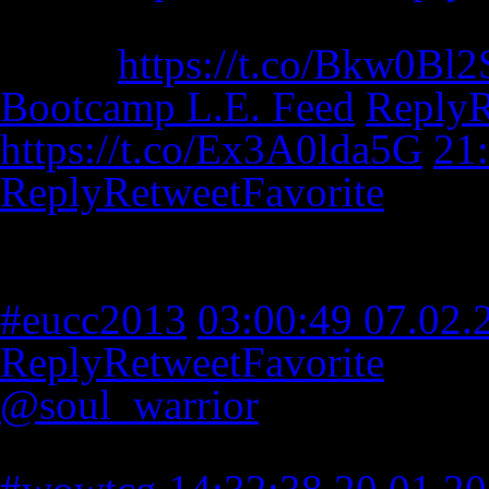
New post: Team Bootcamp Ke
Berlin
https://t.co/Bkw0Bl
Bootcamp L.E. Feed
Reply
R
https://t.co/Ex3A0lda5G
21
Reply
Retweet
Favorite
Unser Member Dakturak ber
Europameisterschaft in Prag
#eucc2013
03:00:49 07.02.
Reply
Retweet
Favorite
@soul_warrior
berichtet vo
er bei der NACC mitgespielt