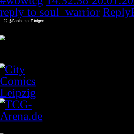
#wowtcg
14:32:38 20.01.2
reply to soul_warrior
Reply
Empfehlungen
Letzte Einträge