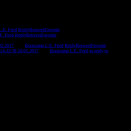
.E. Feed
Reply
Retweet
Favorite
E. Feed
Reply
Retweet
Favorite
02.2017
from
Bootcamp L.E. Feed
Reply
Retweet
Favorite
14:32:38 20.01.2017
from
Bootcamp L.E. Feed
in reply to