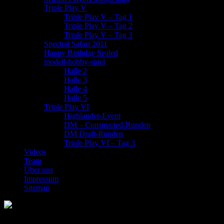
Triple Play V
Triple Plav V – Tag 1
Triple Play V – Tag 2
Triple Play V – Tag 3
Spectral Safari 2011
Happy Birthday Sealed
modell-hobby-spiel
Halle 2
Halle 3
Halle 4
Halle 5
Triple Play VI
Highlander-Event
DM – Constructed-Runden
DM Draft-Runden
Triple Play VI – Tag 3
Videos
Team
Über uns
Impressum
Sitemap