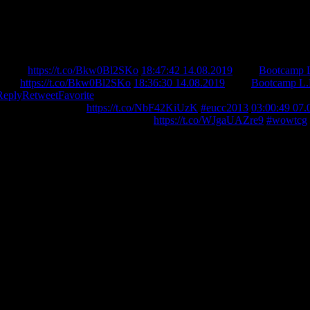
Berlin
https://t.co/Bkw0Bl2SKo
18:47:42 14.08.2019
from
Bootcamp L
erlin
https://t.co/Bkw0Bl2SKo
18:36:30 14.08.2019
from
Bootcamp L.
Reply
Retweet
Favorite
terschaft in Prag -
https://t.co/NbF42KiUzK
#eucc2013
03:00:49 07.
r bei der NACC mitgespielt hatte -
https://t.co/WJgaUAZre9
#wowtcg