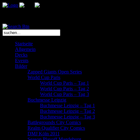
Das Bootcamp L.E. ist ein Team leidenschaftlicher Sammelkartenspiel
Startseite
Allgemein
Decks
Events
Bilder
Zapped Giants Open Series
World Cup Paris
World Cup Paris – Tag 1
World Cup Paris – Tag 2
World Cup Paris – Tag 3
Buchmesse Leipzig
Buchmesse Leipzig – Tag 1
Buchmesse Leipzig – Tag 2
Buchmesse Leipzig – Tag 3
Battlegrounds City Comics
Realm Qualifier City Comics
DMJ Köln 2011
Season Playoff Magdeburg