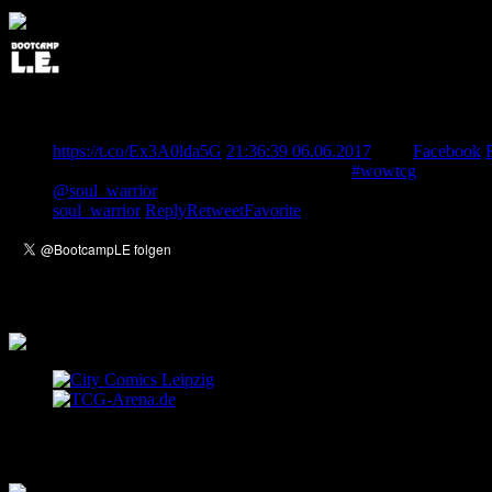
Post Edited: Team Bootcamp KeyForge etabliert Treffpunkt in 
New post: Team Bootcamp KeyForge etabliert Treffpunkt in B
https://t.co/Ex3A0lda5G
21:36:39 06.06.2017
from
Facebook
Unser Member Dakturak berichtet von der
#wowtcg
Europameis
@soul_warrior
berichtet von seinem Trip nach Las Vegas, wo e
soul_warrior
Reply
Retweet
Favorite
Empfehlungen
Letzte Einträge